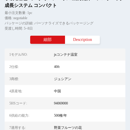
成長システム コンパクト
最小注文数量: 1pc
価格: negotiable
パッケージの詳細: パーソナライズできるパッケージング
受渡し時間: 5~8日
細部
Description
1モデルNO:
jxコンテナ温室
2仕様:
40ft
3商標:
ジュシアン
4原産地:
中国
5HSコード:
94069000
6供給の能力:
500種/年
7適用する:
野菜フルーツの花