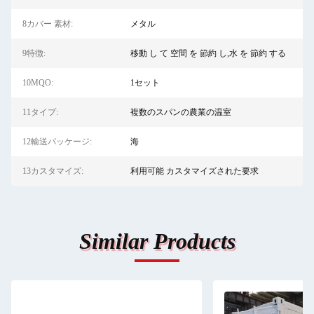
8カバー 素材:
メタル
9特徴:
移動 し て 空間 を 節約 し,水 を 節約 する
10MQO:
1セット
11タイプ:
複数のスパンの農業の温室
12輸送パッケージ:
海
13カスタマイズ:
利用可能 カスタマイズされた要求
Similar Products