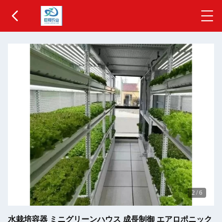
2
/
6
水栽培容器 ミニグリーンハウス 成長制御 エアロポニック