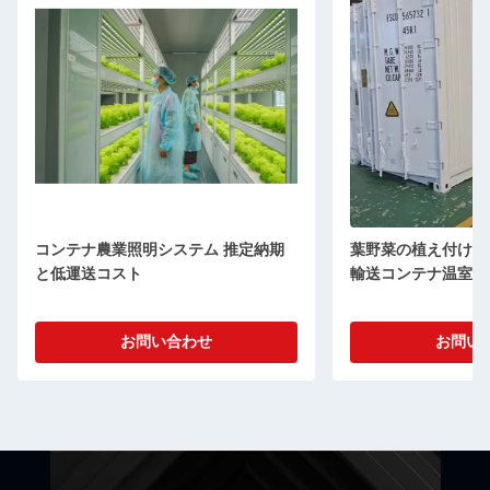
コンテナ農業照明システム 推定納期
葉野菜の植え付けの
と低運送コスト
輸送コンテナ温室
お問い合わせ
お問い