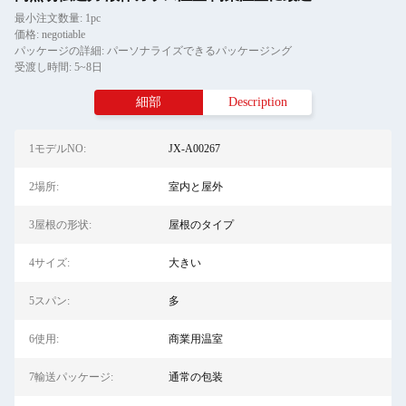
最小注文数量: 1pc
価格: negotiable
パッケージの詳細: パーソナライズできるパッケージング
受渡し時間: 5~8日
細部
Description
1モデルNO:
JX-A00267
2場所:
室内と屋外
3屋根の形状:
屋根のタイプ
4サイズ:
大きい
5スパン:
多
6使用:
商業用温室
7輸送パッケージ:
通常の包装