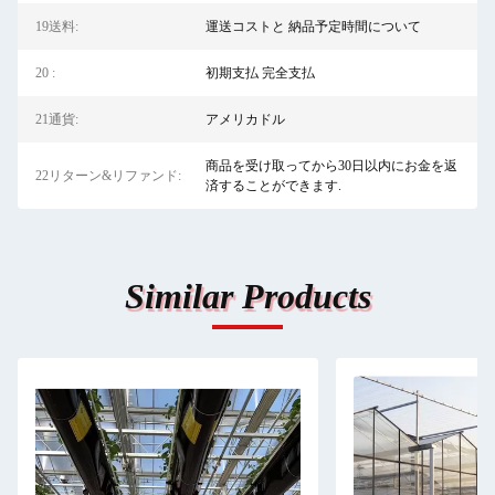
19送料:
運送コストと 納品予定時間について
20 :
初期支払 完全支払
21通貨:
アメリカドル
商品を受け取ってから30日以内にお金を返
22リターン&リファンド:
済することができます.
Similar Products