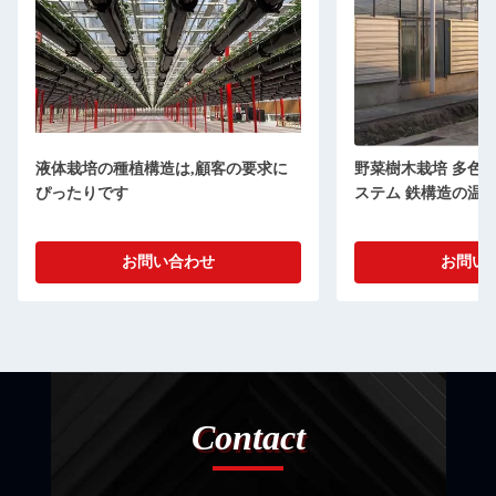
液体栽培の種植構造は,顧客の要求に
野菜樹木栽培 多色
ぴったりです
ステム 鉄構造の温
お問い合わせ
お問い
Contact