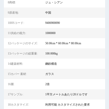
8商標:
ジュ・シアン
9原産地:
中国
10HSコード:
9406900090
11供給の能力:
1000000
12パッケージのサイズ:
50.00cm * 60.00cm * 80.00cm
13パッケージの総重量:
100.000kg
14建築材料:
鋼鉄構造
15カバー 素材:
ガラス
16層:
2倍
17サンプル:
1平方メートルあたり20ドルです
18カスタマイズ:
利用可能 カスタマイズされた要求