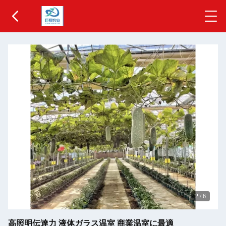
2
/
6
高照明伝達力 液体ガラス温室 商業温室に最適