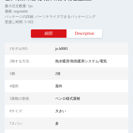
最小注文数量: 1pc
価格: negotiable
パッケージの詳細: パーソナライズできるパッケージング
受渡し時間: 5~8日
細部
Description
1モデルNO:
jx-h0081
2熱する方法:
熱水暖房/熱気暖房システム/電気
3層:
2倍
4場所:
屋外
5屋根の形状:
ベンロ様式屋根
6サイズ:
大きい
7スパン:
多