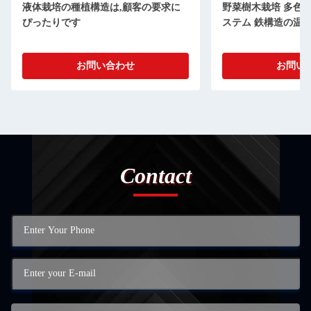
液体栽培の種植構造は,顧客の要求に
野菜樹木栽培 多色
ぴったりです
ステム 鉄構造の温
お問い合わせ
お問い
Contact