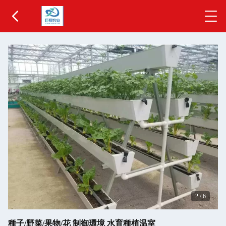
2
/
6
種子/野菜/果物/花 制御環境 水育種植温室