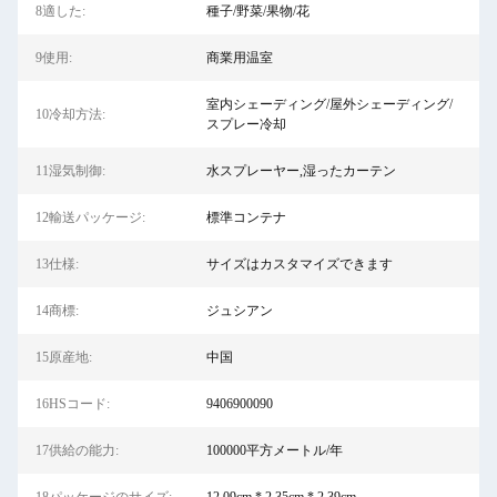
8適した:
種子/野菜/果物/花
9使用:
商業用温室
室内シェーディング/屋外シェーディング/
10冷却方法:
スプレー冷却
11湿気制御:
水スプレーヤー,湿ったカーテン
12輸送パッケージ:
標準コンテナ
13仕様:
サイズはカスタマイズできます
14商標:
ジュシアン
15原産地:
中国
16HSコード:
9406900090
17供給の能力:
100000平方メートル/年